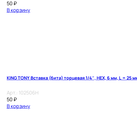
50
₽
В корзину
KING TONY Вставка (бита) торцевая 1/4″, HEX, 6 мм, L = 25 м
Арт.:
102506H
50
₽
В корзину