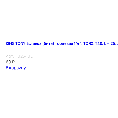
KING TONY Вставка (бита) торцевая 1/4″, TORX, T40, L = 25,
Арт.:
102540U
60
₽
В корзину