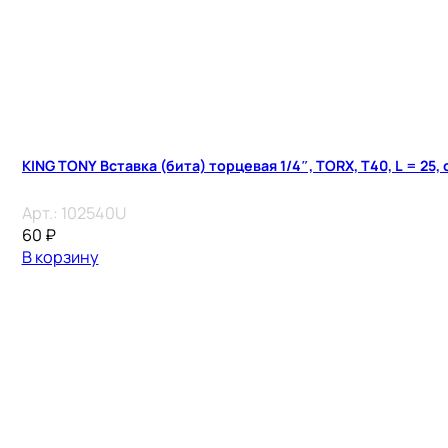
KING TONY Вставка (бита) торцевая 1/4″, TORX, T40, L = 25,
Арт.:
102540U
60
₽
В корзину