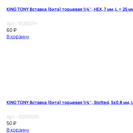
KING TONY Вставка (бита) торцевая 1/4″, HEX, 7 мм, L = 25 м
Арт.:
102507H
60
₽
В корзину
KING TONY Вставка (бита) торцевая 1/4″, Slotted, 5х0.8 мм, 
Арт.:
102505S1
50
₽
В корзину