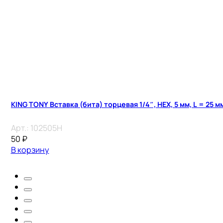
KING TONY Вставка (бита) торцевая 1/4″, HEX, 5 мм, L = 25 м
Арт.:
102505H
50
₽
В корзину