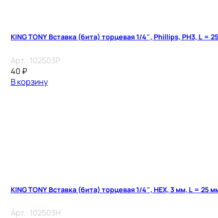
KING TONY Вставка (бита) торцевая 1/4″, Phillips, PH3, L = 2
Арт.:
102503P
40
₽
В корзину
KING TONY Вставка (бита) торцевая 1/4″, HEX, 3 мм, L = 25 м
Арт.:
102503H