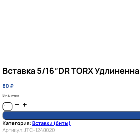
Вставка 5/16″DR TORX Удлиненн
80
₽
В наличии
Количество
товара
Вставка
Категория:
Вставки (биты)
5/16"DR
Артикул:
JTC-1248020
TORX
удлиненная