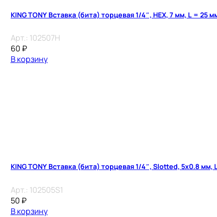
KING TONY Вставка (бита) торцевая 1/4″, HEX, 7 мм, L = 25 м
Арт.:
102507H
60
₽
В корзину
KING TONY Вставка (бита) торцевая 1/4″, Slotted, 5х0.8 мм, 
Арт.:
102505S1
50
₽
В корзину