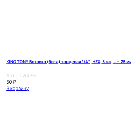
KING TONY Вставка (бита) торцевая 1/4″, HEX, 5 мм, L = 25 м
Арт.:
102505H
50
₽
В корзину