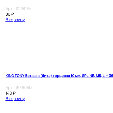
Арт.:
102508H
80
₽
В корзину
KING TONY Вставка (бита) торцевая 10 мм, SPLINE, М5, L = 3
Арт.:
163605M
140
₽
В корзину