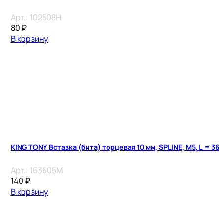
Арт.:
102508H
80
₽
В корзину
KING TONY Вставка (бита) торцевая 10 мм, SPLINE, М5, L = 3
Арт.:
163605M
140
₽
В корзину