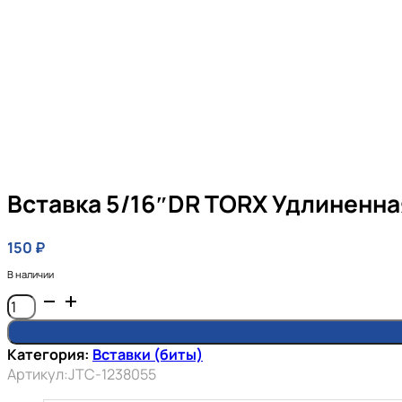
Вставка 5/16″DR TORX Удлиненн
150
₽
В наличии
Количество
товара
Вставка
Категория:
Вставки (биты)
5/16"DR
Артикул:
JTC-1238055
TORX
удлиненная