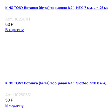
KING TONY Вставка (бита) торцевая 1/4″, HEX, 7 мм, L = 25 м
Арт.:
102507H
60
₽
В корзину
KING TONY Вставка (бита) торцевая 1/4″, Slotted, 5х0.8 мм, 
Арт.:
102505S1
50
₽
В корзину