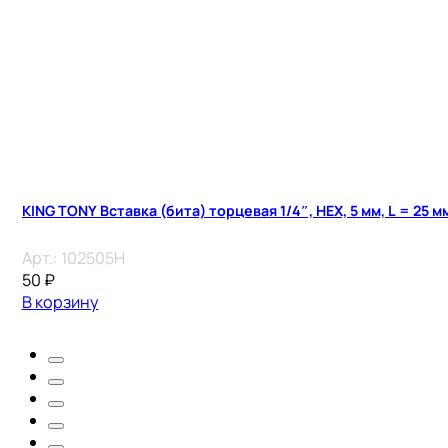
KING TONY Вставка (бита) торцевая 1/4″, HEX, 5 мм, L = 25 м
Арт.:
102505H
50
₽
В корзину