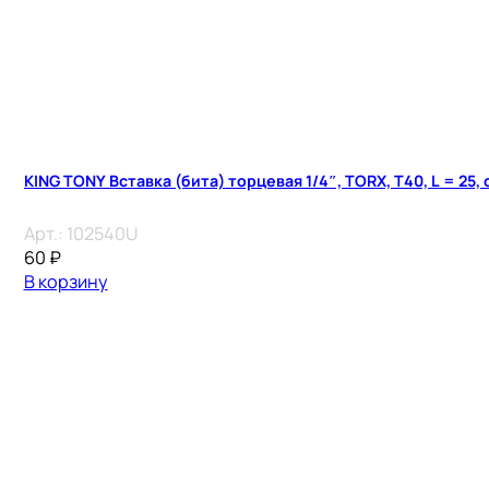
KING TONY Вставка (бита) торцевая 1/4″, TORX, T40, L = 25,
Арт.:
102540U
60
₽
В корзину