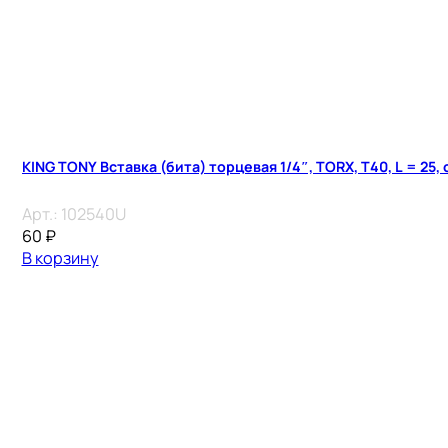
KING TONY Вставка (бита) торцевая 1/4″, TORX, T40, L = 25,
Арт.:
102540U
60
₽
В корзину