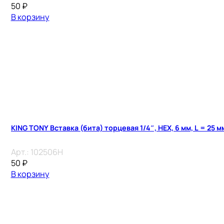
50
₽
В корзину
KING TONY Вставка (бита) торцевая 1/4″, HEX, 6 мм, L = 25 м
Арт.:
102506H
50
₽
В корзину