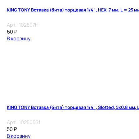
KING TONY Вставка (бита) торцевая 1/4″, HEX, 7 мм, L = 25 м
Арт.:
102507H
60
₽
В корзину
KING TONY Вставка (бита) торцевая 1/4″, Slotted, 5х0.8 мм, 
Арт.:
102505S1
50
₽
В корзину