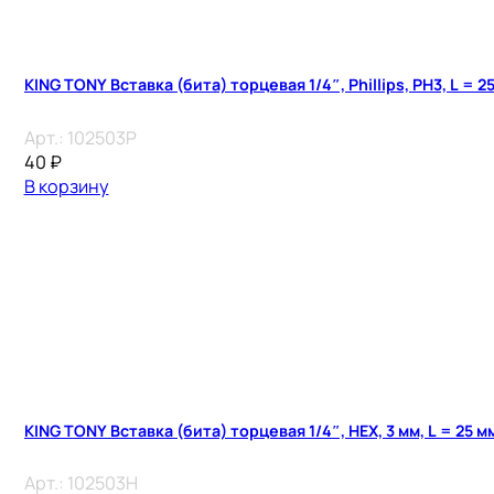
KING TONY Вставка (бита) торцевая 1/4″, Phillips, PH3, L = 2
Арт.:
102503P
40
₽
В корзину
KING TONY Вставка (бита) торцевая 1/4″, HEX, 3 мм, L = 25 м
Арт.:
102503H