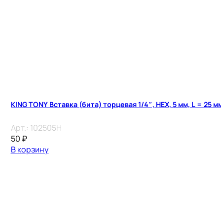
KING TONY Вставка (бита) торцевая 1/4″, HEX, 5 мм, L = 25 м
Арт.:
102505H
50
₽
В корзину