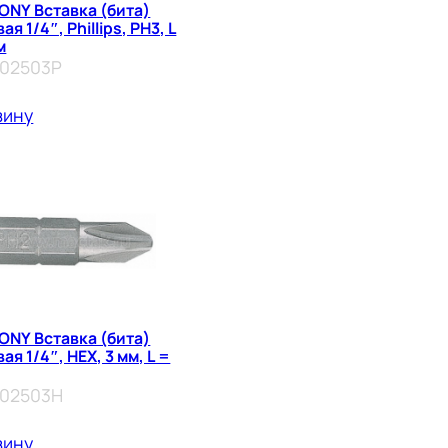
ONY Вставка (бита)
я 1/4″, Phillips, PH3, L
м
102503P
зину
ONY Вставка (бита)
ая 1/4″, HEX, 3 мм, L =
102503H
зину