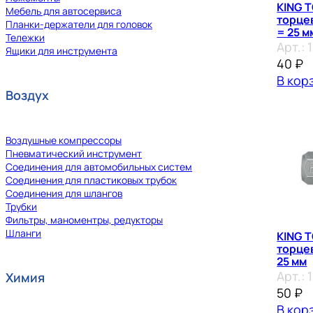
KING T
Мебель для автосервиса
торцева
Планки-держатели для головок
= 25 м
Тележки
Арт.:
Ящики для инструмента
40
₽
В кор
Воздух
Воздушные компрессоры
Пневматический инструмент
Соединения для автомобильных систем
Соединения для пластиковых трубок
Соединения для шлангов
Трубки
Фильтры, маноментры, редукторы
Шланги
KING T
торцев
25 мм
Арт.:
Химия
50
₽
В кор