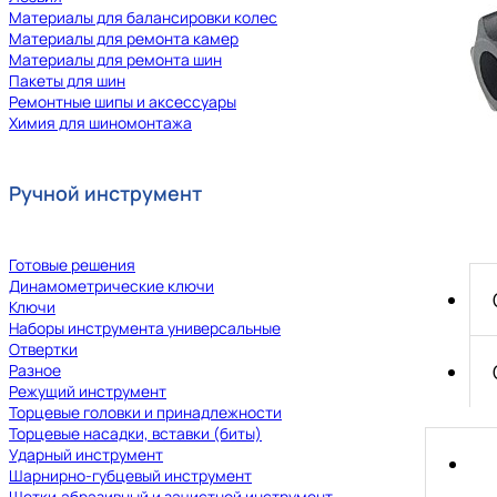
Материалы для балансировки колес
Материалы для ремонта камер
Материалы для ремонта шин
Пакеты для шин
Ремонтные шипы и аксессуары
Химия для шиномонтажа
Ручной инструмент
Готовые решения
Динамометрические ключи
Ключи
Наборы инструмента универсальные
Отвертки
Разное
Режущий инструмент
Торцевые головки и принадлежности
Торцевые насадки, вставки (биты)
Ударный инструмент
Шарнирно-губцевый инструмент
Щетки,абразивный и зачистной инструмент