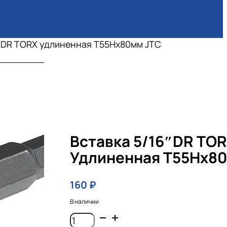
6″DR TORX удлиненная Т55Hх80мм JTC
Вставка 5/16″DR TO
Удлиненная Т55Hх8
160
₽
В наличии
Количество