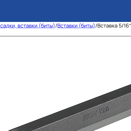
садки, вставки (биты)
/
Вставки (биты)
/
Вставка 5/1