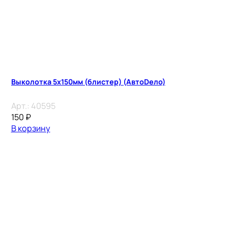
Выколотка 5х150мм (блистер) (АвтоDело)
Арт.:
40595
150
₽
В корзину