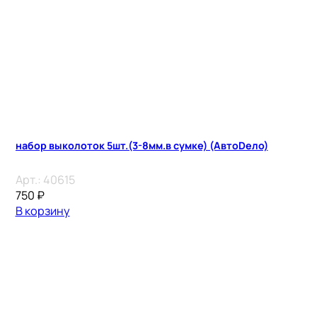
набор выколоток 5шт.(3-8мм.в сумке) (АвтоDело)
Арт.:
40615
750
₽
В корзину