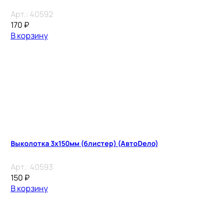
Арт.:
40592
170
₽
В корзину
Выколотка 3х150мм (блистер) (АвтоDело)
Арт.:
40593
150
₽
В корзину