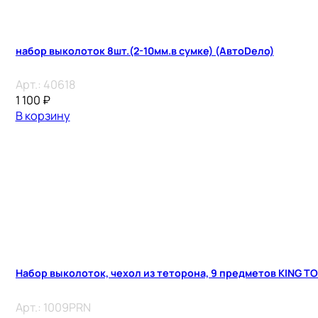
набор выколоток 8шт.(2-10мм.в сумке) (АвтоDело)
Арт.:
40618
1 100
₽
В корзину
Набор выколоток, чехол из теторона, 9 предметов KING T
Арт.:
1009PRN