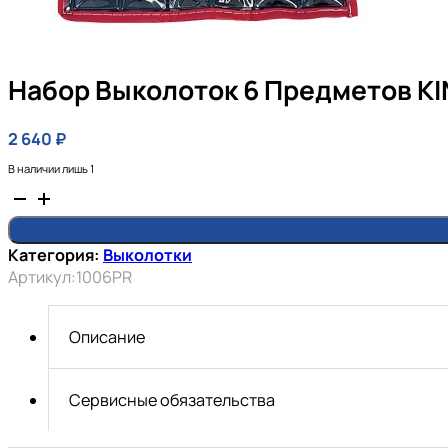
Набор Выколоток 6 Предметов K
2 640
₽
В наличии лишь 1
Количество
товара
Набор
Категория:
Выколотки
выколоток
Артикул:
1006PR
6
предметов
KINGTONY
Описание
Сервисные обязательства