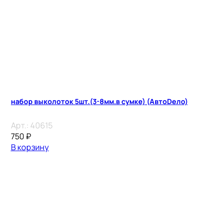
набор выколоток 5шт.(3-8мм.в сумке) (АвтоDело)
Арт.:
40615
750
₽
В корзину