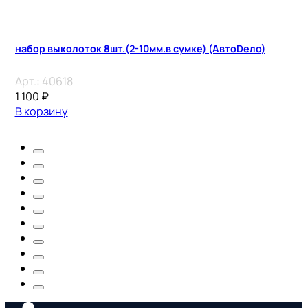
набор выколоток 8шт.(2-10мм.в сумке) (АвтоDело)
Арт.:
40618
1 100
₽
В корзину