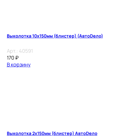
Выколотка 10х150мм (блистер) (АвтоDело)
Арт.:
40591
170
₽
В корзину
Выколотка 2х150мм (блистер) АвтоDело