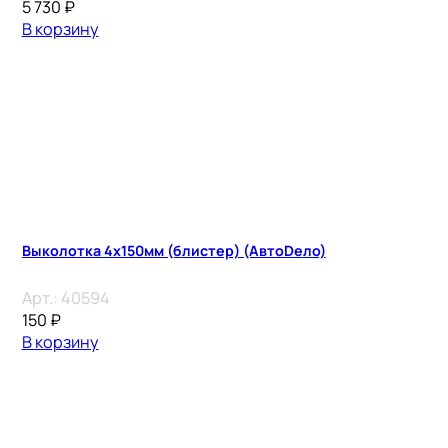
5 730
₽
В корзину
Выколотка 4х150мм (блистер) (АвтоDело)
Арт.:
40594
150
₽
В корзину