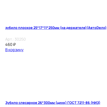
зубило плоское 25*17*11*250мм (на держателе)(АвтоDело)
Арт.:
30250
460
₽
В корзину
Зубило слесарное 26*300мм (цинк) ГОСТ 7211-86 (НИЗ)