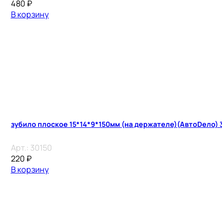
480
₽
В корзину
зубило плоское 15*14*9*150мм (на держателе)(АвтоDело)
Арт.:
30150
220
₽
В корзину