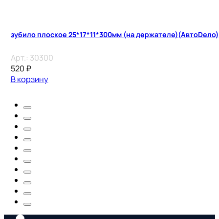
зубило плоское 25*17*11*300мм (на держателе)(АвтоDело)
Арт.:
30300
520
₽
В корзину