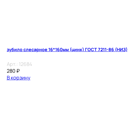
зубило слесарное 16*160мм (цинк) ГОСТ 7211-86 (НИЗ)
Арт.:
12684
280
₽
В корзину