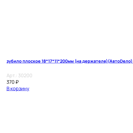
зубило плоское 18*17*11*200мм (на держателе)(АвтоDело
Арт.:
30200
370
₽
В корзину