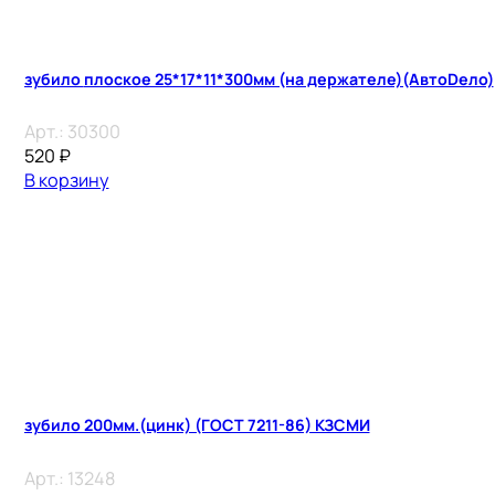
зубило плоское 25*17*11*300мм (на держателе)(АвтоDело)
Арт.:
30300
520
₽
В корзину
зубило 200мм.(цинк) (ГОСТ 7211-86) КЗСМИ
Арт.:
13248