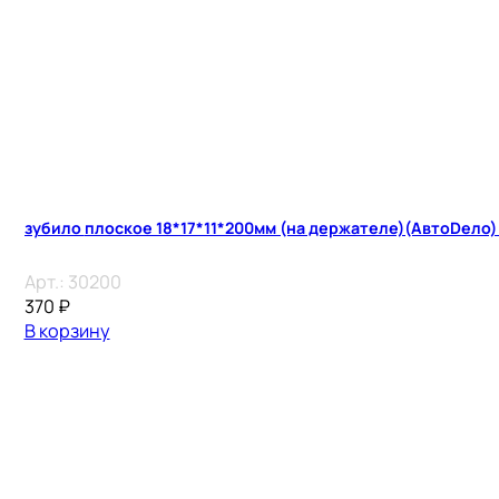
зубило плоское 18*17*11*200мм (на держателе)(АвтоDело
Арт.:
30200
370
₽
В корзину