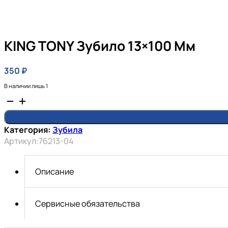
KING TONY Зубило 13×100 Мм
350
₽
В наличии лишь 1
Количество
товара
KING
Категория:
Зубила
TONY
Артикул:
76213-04
Зубило
13x100
мм
Описание
Сервисные обязательства