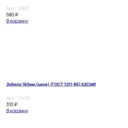
Арт.:
12687
580
₽
В корзину
Зубило 160мм.(цинк) (ГОСТ 7211-86) КЗСМИ
Арт.:
12459
310
₽
В корзину