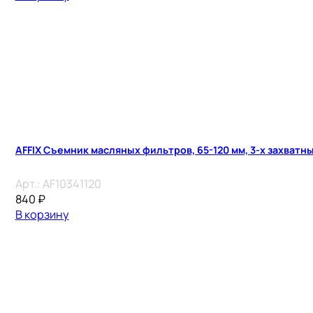
AFFIX Съемник масляных фильтров, 65-120 мм, 3-х захватн
Арт.:
AF10341120
840
₽
В корзину