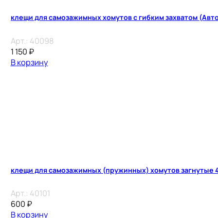
клещи для самозажимных хомутов с гибким захватом (Авт
Арт.:
40098
1 150
₽
В корзину
клещи для самозажимных (пружинных) хомутов загнутые 4
Арт.:
40101
600
₽
В корзину