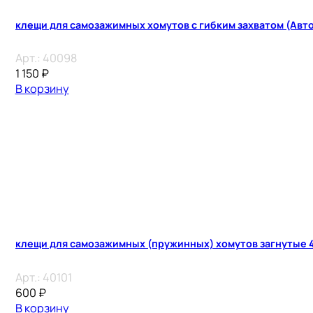
клещи для самозажимных хомутов с гибким захватом (Авт
Арт.:
40098
1 150
₽
В корзину
клещи для самозажимных (пружинных) хомутов загнутые 4
Арт.:
40101
600
₽
В корзину