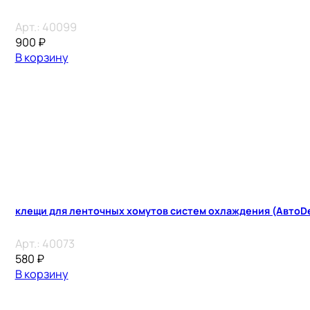
Арт.:
40099
900
₽
В корзину
клещи для ленточных хомутов систем охлаждения (АвтоD
Арт.:
40073
580
₽
В корзину