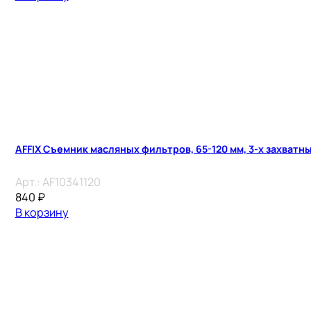
AFFIX Съемник масляных фильтров, 65-120 мм, 3-х захватн
Арт.:
AF10341120
840
₽
В корзину