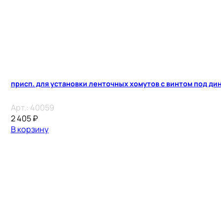
присп. для установки ленточных хомутов с винтом под ди
Арт.:
40059
2 405
₽
В корзину