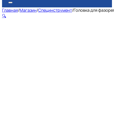
Главная
/
Магазин
/
Специнструмент
/
Головка для фазоре
🔍