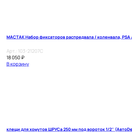
МАСТАК Набор фиксаторов распредвала / коленвала, PSA / 
Арт.:
103-21207C
18 050
₽
В корзину
клещи для хомутов ШРУСа 250 мм под вороток 1/2″ (АвтоD