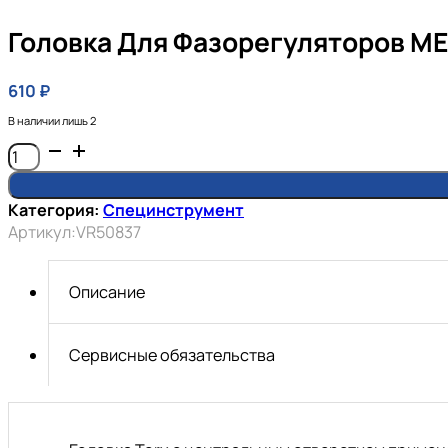
Головка Для Фазорегуляторов ME
610
₽
В наличии лишь 2
Количество
товара
Головка
Категория:
Специнструмент
для
Артикул:
VR50837
фазорегуляторов
MERCEDES-
BENZ
Описание
1/2
ХТ100Н
.
Сервисные обязательства
VERTUL