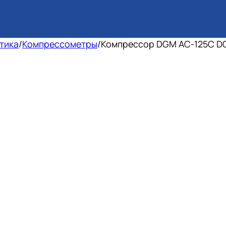
тика
/
Компрессометры
/
Компрессор DGM AC-125C DG2