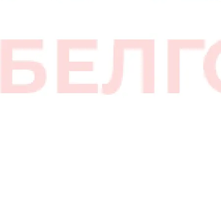
мин,
1,5кВт,
8бар)