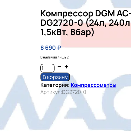
Компрессор DGM AC
DG2720-0 (24л, 240л
1,5кВт, 8бар)
8 690
₽
В наличии лишь 2
Количество
товара
В корзину
Компрессор
Категория:
Компрессометры
DGM
Артикул:
DG2720-0
AC-
125C
DG2720-
0
(24л,
240л/