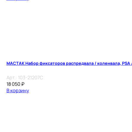
МАСТАК Набор фиксаторов распредвала / коленвала, PSA / 
Арт.:
103-21207C
18 050
₽
В корзину