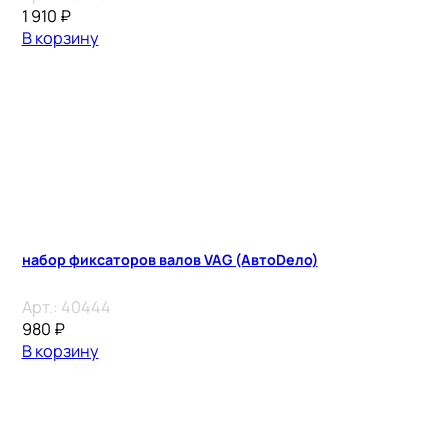
1 910
₽
В корзину
набор фиксаторов валов VAG (АвтоDело)
Арт.:
40444
980
₽
В корзину