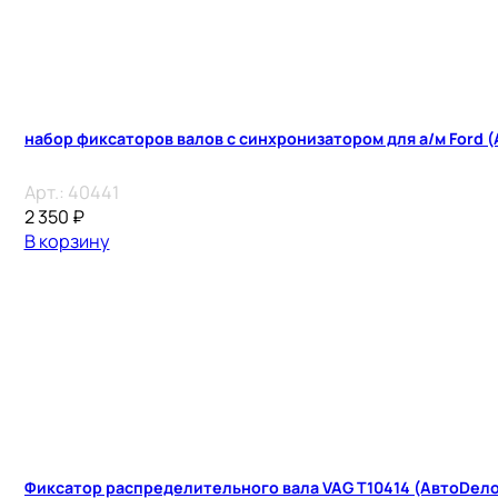
набор фиксаторов валов с синхронизатором для а/м Ford 
Арт.:
40441
2 350
₽
В корзину
Фиксатор распределительного вала VAG T10414 (АвтоDело