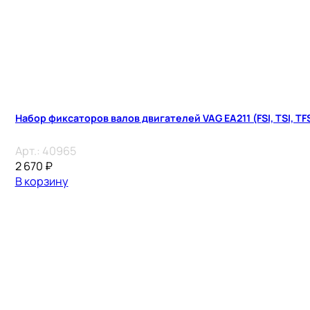
Набор фиксаторов валов двигателей VAG EA211 (FSI, TSI, TF
Арт.:
40965
2 670
₽
В корзину