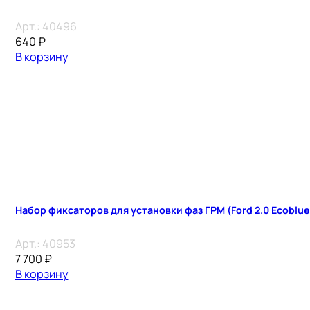
Арт.:
40496
640
₽
В корзину
Набор фиксаторов для установки фаз ГРМ (Ford 2.0 Ecoblu
Арт.:
40953
7 700
₽
В корзину