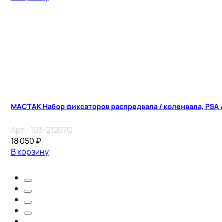
МАСТАК Набор фиксаторов распредвала / коленвала, PSA / 
Арт.:
103-21207C
18 050
₽
В корзину