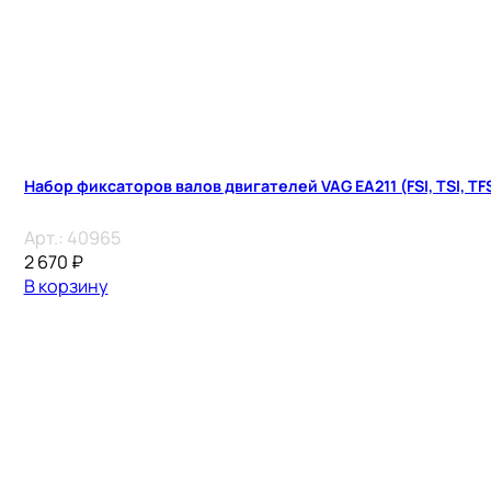
Набор фиксаторов валов двигателей VAG EA211 (FSI, TSI, TF
Арт.:
40965
2 670
₽
В корзину