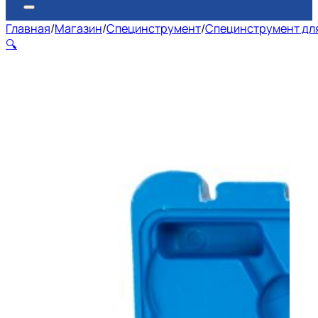
Главная
/
Магазин
/
Специнструмент
/
Специнструмент для
🔍