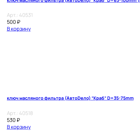
ключ масляного фильтра (АвтоDело) “Краб” D=63-100mm (
Арт.:
40531
500
₽
В корзину
ключ масляного фильтра (АвтоDело) “Краб” D=35-75mm
Арт.:
40518
530
₽
В корзину