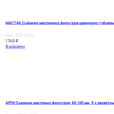
MACTAK Съёмник маслянных фильтров шарнирно-губцевый
Арт.:
103-45115
1 740
₽
В корзину
AFFIX Съемник масляных фильтров, 65-120 мм, 3-х захватн