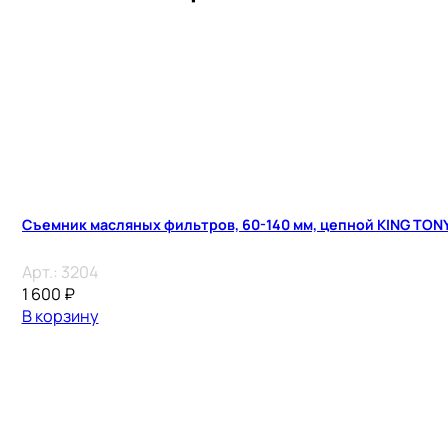
Съемник масляных фильтров, 60-140 мм, цепной KING TON
Арт.:
3204
1 600
₽
В корзину