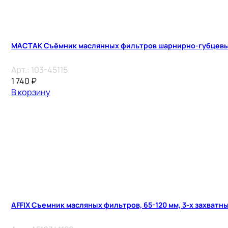
MACTAK Съёмник маслянных фильтров шарнирно-губцевый
Арт.:
103-45115
1 740
₽
В корзину
AFFIX Съемник масляных фильтров, 65-120 мм, 3-х захватн