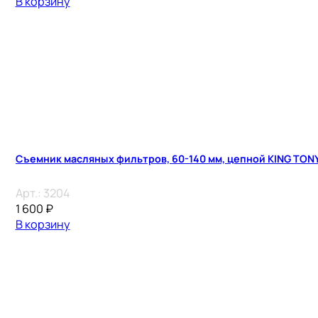
В корзину
Съемник масляных фильтров, 60-140 мм, цепной KING TON
Арт.:
3204
1 600
₽
В корзину