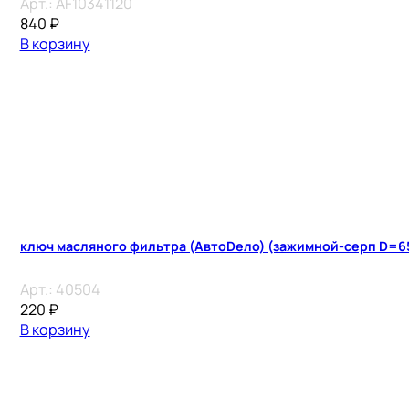
Арт.:
AF10341120
840
₽
В корзину
ключ масляного фильтра (АвтоDело) (зажимной-серп D=
Арт.:
40504
220
₽
В корзину