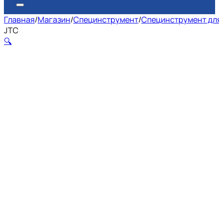
Главная
/
Магазин
/
Специнструмент
/
Специнструмент для
JTC
🔍