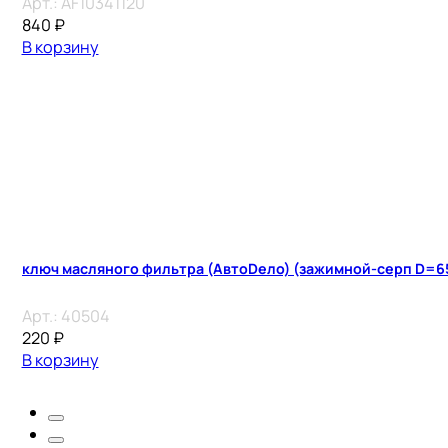
Арт.:
AF10341120
840
₽
В корзину
ключ масляного фильтра (АвтоDело) (зажимной-серп D=
Арт.:
40504
220
₽
В корзину