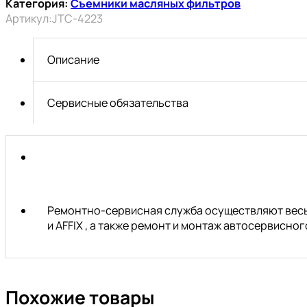
Категория:
Съемники масляных фильтров
масляного
Артикул:
JTC-4223
фильтра
12-
гранный
Описание
1/2"
х
27мм
Сервисные обязательства
(FORD
двиг.
TDCI/HDI
2.0L,
2.2L)
JTC
Ремонтно-сервисная служба осуществляют весь 
и AFFIX , а также ремонт и монтаж автосервисн
Похожие товары