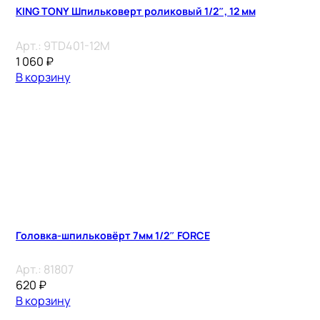
KING TONY Шпильковерт роликовый 1/2″, 12 мм
Арт.:
9TD401-12M
1 060
₽
В корзину
Головка-шпильковёрт 7мм 1/2″ FORCE
Арт.:
81807
620
₽
В корзину