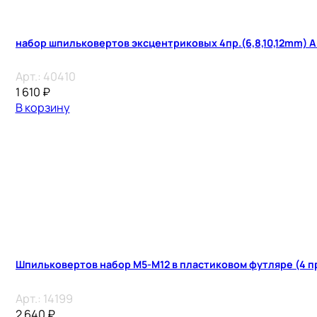
набор шпильковертов эксцентриковых 4пр.(6,8,10,12mm) А
Арт.:
40410
1 610
₽
В корзину
Шпильковертов набор М5-М12 в пластиковом футляре (4 п
Арт.:
14199
2 640
₽