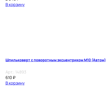
В корзину
Шпильковерт с поворотным эксцентриком М10 (Автом)
Арт.:
14893
610
₽
В корзину