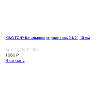
KING TONY Шпильковерт роликовый 1/2″, 10 мм
Арт.:
9TD401-10M
1 060
₽
В корзину