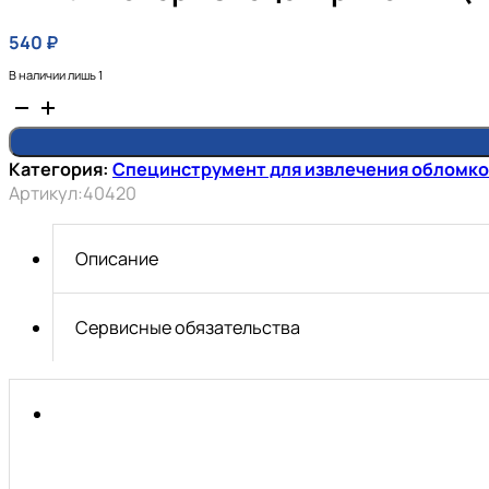
540
₽
В наличии лишь 1
Количество
товара
шпильковерт
Категория:
Специнструмент для извлечения обломко
эксцентриковый
Артикул:
40420
(10mm)
АвтоDело
"Professional"
Описание
Сервисные обязательства