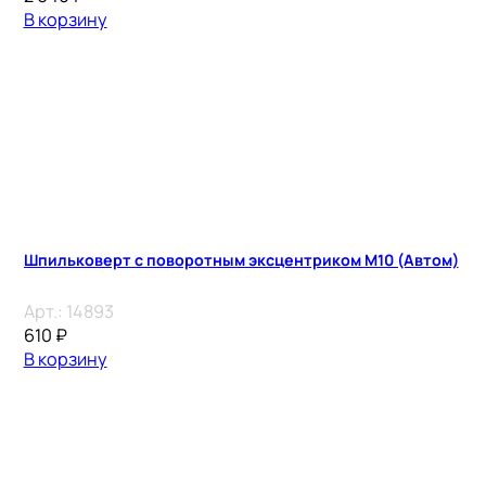
В корзину
Шпильковерт с поворотным эксцентриком М10 (Автом)
Арт.:
14893
610
₽
В корзину