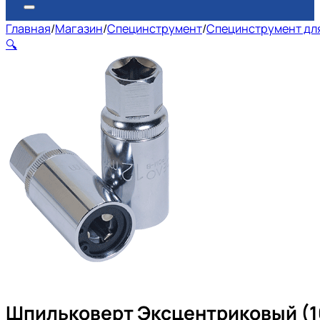
Главная
/
Магазин
/
Специнструмент
/
Специнструмент для
🔍
Шпильковерт Эксцентриковый (1