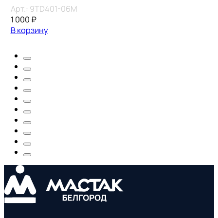
Арт.:
9TD401-06M
1 000
₽
В корзину