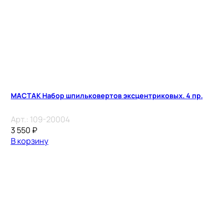
MACTAK Набор шпильковертов эксцентриковых. 4 пр.
Арт.:
109-20004
3 550
₽
В корзину