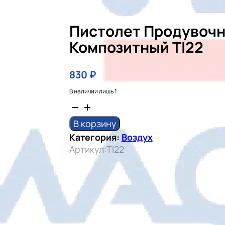
Пистолет Продувоч
Композитный TI22
830
₽
В наличии лишь 1
Количество
товара
В корзину
Пистолет
Категория:
Воздух
продувочный
Артикул:
TI22
композитный
TI22