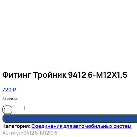
Фитинг Тройник 9412 6-M12X1,5
720
₽
В наличии
Количество
товара
Фитинг
Категория:
Соединения для автомобильных систем
тройник
Артикул:
9412 6-M12X1,5
9412