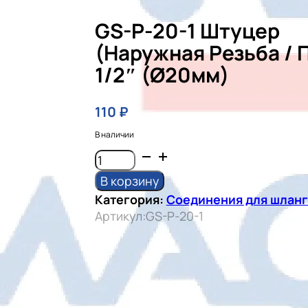
GS-P-20-1 Штуцер
(Наружная Резьба / 
1/2″ (ø20мм)
110
₽
В наличии
Количество
товара
В корзину
GS-
Категория:
Соединения для шлан
P-
Артикул:
GS-P-20-1
20-
1
Штуцер
(Наружная
резьба
/