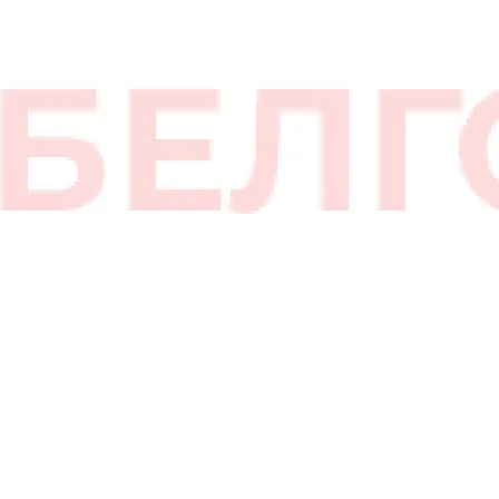
Папа)
1/2"
(ø20мм)