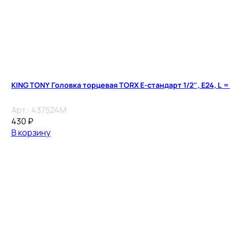
KING TONY Головка торцевая TORX Е-стандарт 1/2″, E24, L =
Арт.:
437524M
430
₽
В корзину