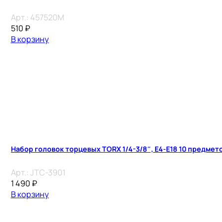
Арт.:
457520M
510
₽
В корзину
Набор головок торцевых TORX 1/4-3/8″, E4-E18 10 предмет
Арт.:
JTC-3901
1 490
₽
В корзину