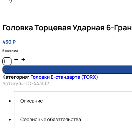
Головка Торцевая Ударная 6-Гранн
460
₽
В наличии
Количество
товара
Головка
Категория:
Головки E-стандарта (TORX)
торцевая
Артикул:
JTC-443512
ударная
6-
гранная
Описание
1/2"
х
E12
Сервисные обязательства
JTC