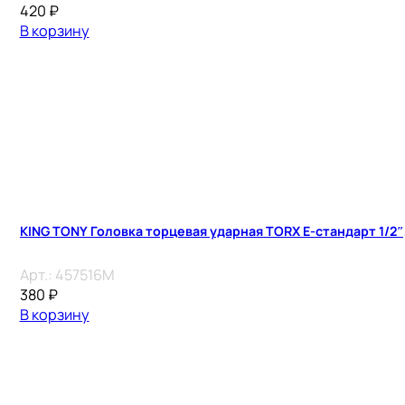
420
₽
В корзину
KING TONY Головка торцевая ударная TORX Е-стандарт 1/2″, 
Арт.:
457516M
380
₽
В корзину