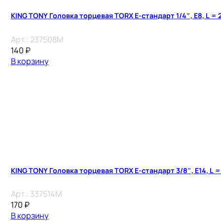
KING TONY Головка торцевая TORX Е-стандарт 1/4″, E8, L = 
Арт.:
237508M
140
₽
В корзину
KING TONY Головка торцевая TORX Е-стандарт 3/8″, E14, L =
Арт.:
337514M
170
₽
В корзину