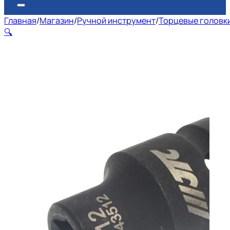
Главная
/
Магазин
/
Ручной инструмент
/
Торцевые головк
🔍