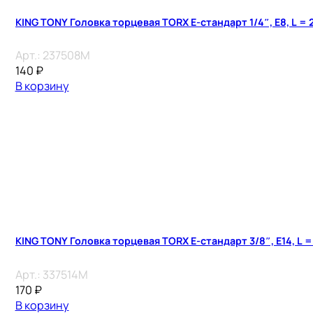
KING TONY Головка торцевая TORX Е-стандарт 1/4″, E8, L = 
Арт.:
237508M
140
₽
В корзину
KING TONY Головка торцевая TORX Е-стандарт 3/8″, E14, L =
Арт.:
337514M
170
₽
В корзину