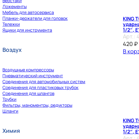
Верстаки
Ложементы
Мебель для автосервиса
KING 
Планки-держатели для головок
ударн
Тележки
1/2″, E
Ящики для инструмента
Арт.:
420
₽
Воздух
В кор
Воздушные компрессоры
Пневматический инструмент
Соединения для автомобильных систем
Соединения для пластиковых трубок
Соединения для шлангов
Трубки
Фильтры, маноментры, редукторы
Шланги
KING 
ударн
Химия
1/2″, E
Арт.: