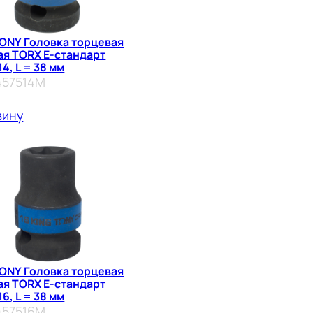
TONY Головка торцевая
ая TORX Е-стандарт
14, L = 38 мм
457514M
зину
TONY Головка торцевая
ая TORX Е-стандарт
16, L = 38 мм
457516M