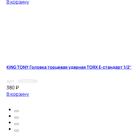
В корзину
KING TONY Головка торцевая ударная TORX Е-стандарт 1/2″, 
Арт.:
457510M
380
₽
В корзину