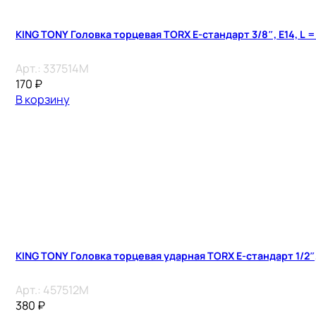
KING TONY Головка торцевая TORX Е-стандарт 3/8″, E14, L =
Арт.:
337514M
170
₽
В корзину
KING TONY Головка торцевая ударная TORX Е-стандарт 1/2″, 
Арт.:
457512M
380
₽