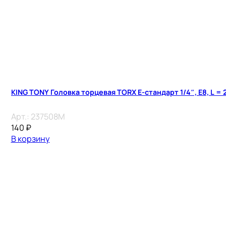
KING TONY Головка торцевая TORX Е-стандарт 1/4″, E8, L = 
Арт.:
237508M
140
₽
В корзину