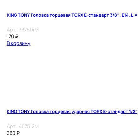
KING TONY Головка торцевая TORX Е-стандарт 3/8″, E14, L =
Арт.:
337514M
170
₽
В корзину
KING TONY Головка торцевая ударная TORX Е-стандарт 1/2″, 
Арт.:
457512M
380
₽