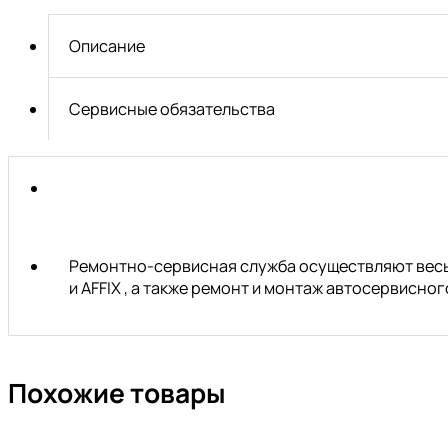
торцевая
TORX
Описание
Е-
стандарт
1/4",
Сервисные обязательства
E4,
L
=
24
мм
Ремонтно-сервисная служба осуществляют весь 
и AFFIX , а также ремонт и монтаж автосервисн
Похожие товары