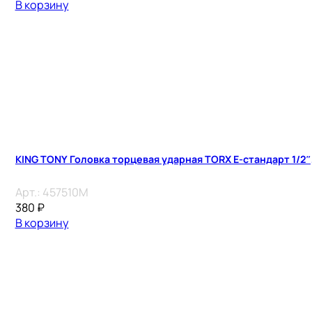
В корзину
KING TONY Головка торцевая ударная TORX Е-стандарт 1/2″, 
Арт.:
457510M
380
₽
В корзину