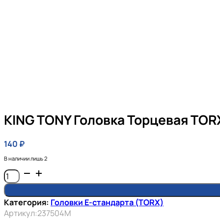
KING TONY Головка Торцевая TORX 
140
₽
В наличии лишь 2
Количество
товара
KING
Категория:
Головки E-стандарта (TORX)
TONY
Артикул:
237504M
Головка