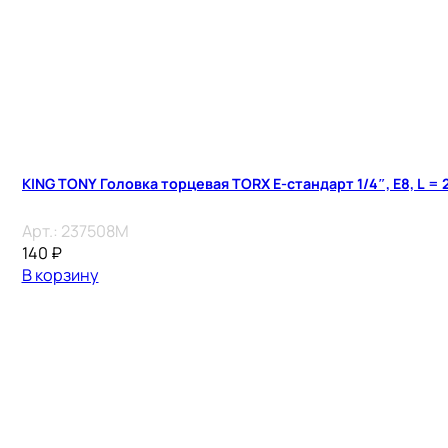
KING TONY Головка торцевая TORX Е-стандарт 1/4″, E8, L = 
Арт.:
237508M
140
₽
В корзину