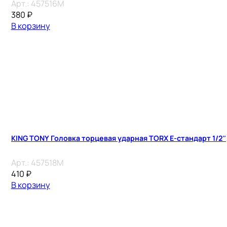
Арт.:
457516M
380
₽
В корзину
KING TONY Головка торцевая ударная TORX Е-стандарт 1/2″, 
Арт.:
457518M
410
₽
В корзину