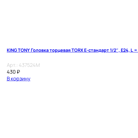
KING TONY Головка торцевая TORX Е-стандарт 1/2″, E24, L =
Арт.:
437524M
430
₽
В корзину