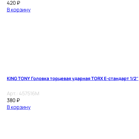
420
₽
В корзину
KING TONY Головка торцевая ударная TORX Е-стандарт 1/2″, 
Арт.:
457516M
380
₽
В корзину