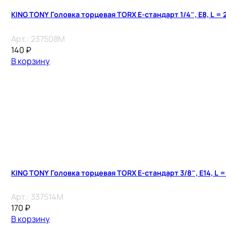
KING TONY Головка торцевая TORX Е-стандарт 1/4″, E8, L = 
Арт.:
237508M
140
₽
В корзину
KING TONY Головка торцевая TORX Е-стандарт 3/8″, E14, L =
Арт.:
337514M
170
₽
В корзину