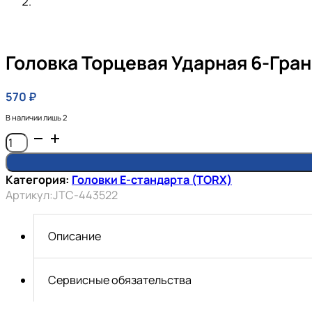
Головка Торцевая Ударная 6-Гранн
570
₽
В наличии лишь 2
Количество
товара
Головка
Категория:
Головки E-стандарта (TORX)
торцевая
Артикул:
JTC-443522
ударная
6-
гранная
Описание
1/2"
х
E22
Сервисные обязательства
JTC