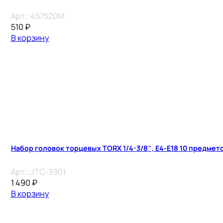
Арт.:
457520M
510
₽
В корзину
Набор головок торцевых TORX 1/4-3/8″, E4-E18 10 предмет
Арт.:
JTC-3901
1 490
₽
В корзину