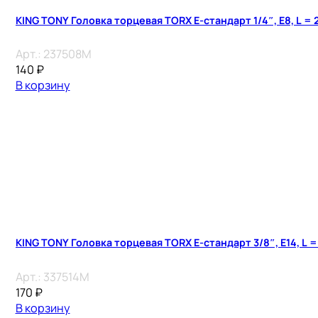
KING TONY Головка торцевая TORX Е-стандарт 1/4″, E8, L = 
Арт.:
237508M
140
₽
В корзину
KING TONY Головка торцевая TORX Е-стандарт 3/8″, E14, L =
Арт.:
337514M
170
₽
В корзину