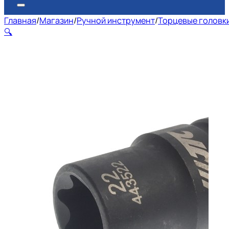
Главная
/
Магазин
/
Ручной инструмент
/
Торцевые головк
🔍