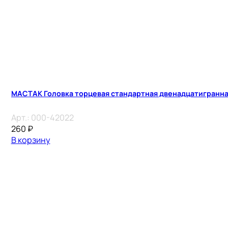
МАСТАК Головка торцевая стандартная двенадцатигранная 
Арт.:
000-42022
260
₽
В корзину