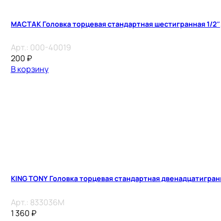
МАСТАК Головка торцевая стандартная шестигранная 1/2″,
Арт.:
000-40019
200
₽
В корзину
KING TONY Головка торцевая стандартная двенадцатигранн
Арт.:
833036M
1 360
₽