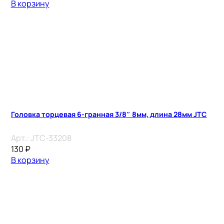
В корзину
Головка торцевая 6-гранная 3/8″ 8мм, длина 28мм JTC
Арт.:
JTC-33208
130
₽
В корзину