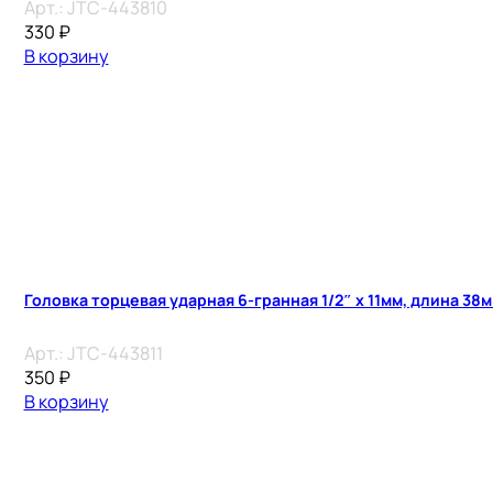
Арт.:
JTC-443810
330
₽
В корзину
Головка торцевая ударная 6-гранная 1/2″ х 11мм, длина 38
Арт.:
JTC-443811
350
₽
В корзину