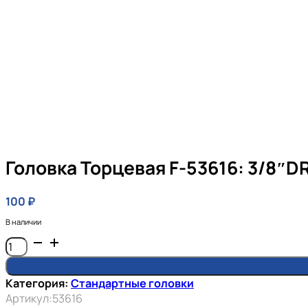
Головка Торцевая F-53616: 3/8″D
100
₽
В наличии
Количество
товара
Головка
Категория:
Стандартные головки
торцевая
Артикул:
53616
F-