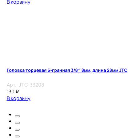
В корзину
Головка торцевая 6-гранная 3/8″ 8мм, длина 28мм JTC
Арт.:
JTC-33208
130
₽
В корзину