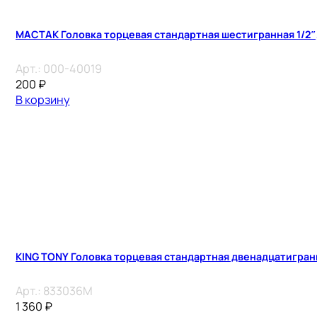
МАСТАК Головка торцевая стандартная шестигранная 1/2″,
Арт.:
000-40019
200
₽
В корзину
KING TONY Головка торцевая стандартная двенадцатигранн
Арт.:
833036M
1 360
₽