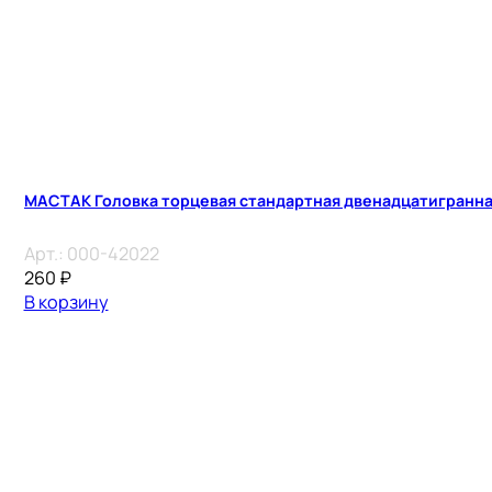
МАСТАК Головка торцевая стандартная двенадцатигранная 
Арт.:
000-42022
260
₽
В корзину