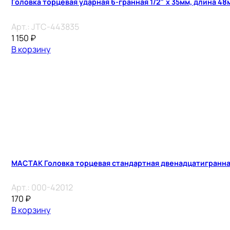
Головка торцевая ударная 6-гранная 1/2″ х 35мм, длина 48
Арт.:
JTC-443835
1 150
₽
В корзину
МАСТАК Головка торцевая стандартная двенадцатигранная 
Арт.:
000-42012
170
₽
В корзину