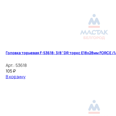
Головка торцевая F-53618: 3/8″DR торкс Е18х28мм FORCE /1
Арт.:
53618
105
₽
В корзину