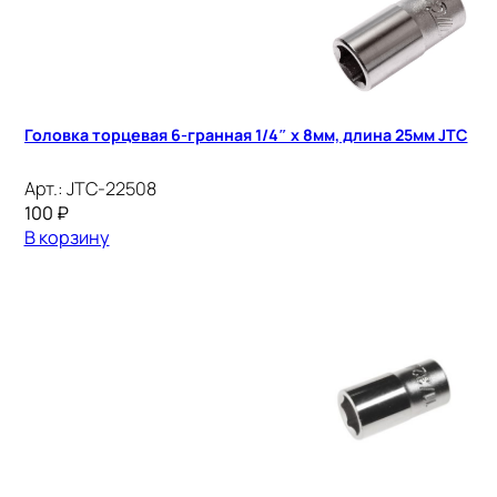
Головка торцевая 6-гранная 1/4″ х 8мм, длина 25мм JTC
Арт.:
JTC-22508
100
₽
В корзину