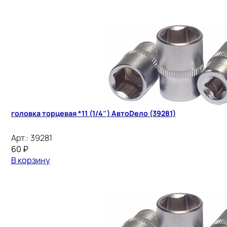
головка торцевая *11 (1/4″) АвтоDело (39281)
Арт.:
39281
60
₽
В корзину