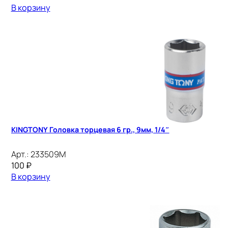
В корзину
KINGTONY Головка торцевая 6 гр., 9мм, 1/4″
Арт.:
233509M
100
₽
В корзину