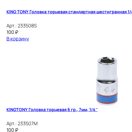
KING TONY Головка торцевая стандартная шестигранная 1/4
Арт.:
233508S
100
₽
В корзину
KINGTONY Головка торцевая 6 гр., 7мм, 1/4″
Арт.:
233507M
100
₽