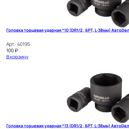
Головка торцевая ударная *10 (DR1/2 , 6PT, L-38мм) АвтоDе
Арт.:
40195
100
₽
В корзину
Головка торцевая ударная *13 (DR1/2 , 6PT, L-38мм) АвтоDе