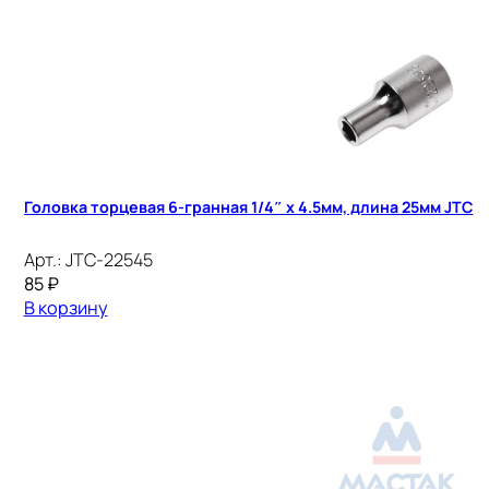
Головка торцевая 6-гранная 1/4″ х 4.5мм, длина 25мм JTC
Арт.:
JTC-22545
85
₽
В корзину