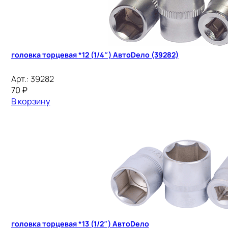
головка торцевая *12 (1/4″) АвтоDело (39282)
Арт.:
39282
70
₽
В корзину
головка торцевая *13 (1/2″) АвтоDело