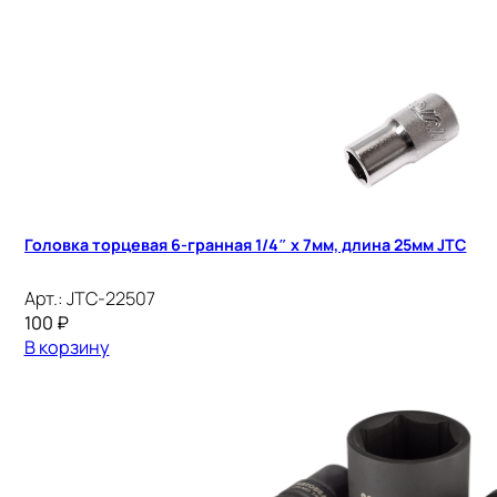
Головка торцевая 6-гранная 1/4″ х 7мм, длина 25мм JTC
Арт.:
JTC-22507
100
₽
В корзину