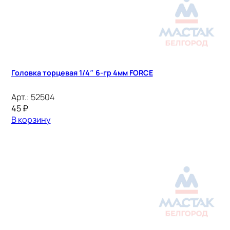
Головка торцевая 1/4″ 6-гр 4мм FORCE
Арт.:
52504
45
₽
В корзину