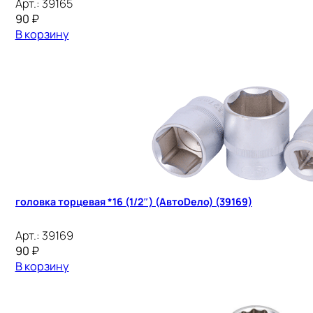
Арт.:
39165
90
₽
В корзину
головка торцевая *16 (1/2″) (АвтоDело) (39169)
Арт.:
39169
90
₽
В корзину