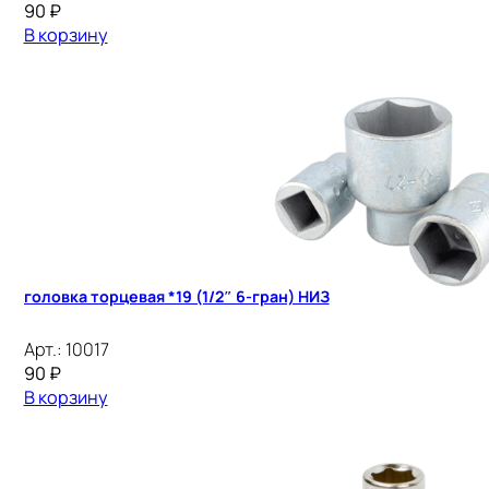
90
₽
В корзину
головка торцевая *19 (1/2″ 6-гран) НИЗ
Арт.:
10017
90
₽
В корзину