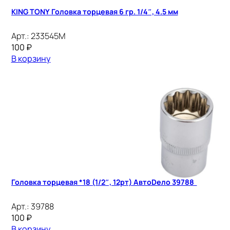
KING TONY Головка торцевая 6 гр. 1/4″, 4.5 мм
Арт.:
233545M
100
₽
В корзину
Головка торцевая *18 (1/2″, 12рт) АвтоDело 39788
Арт.:
39788
100
₽
В корзину