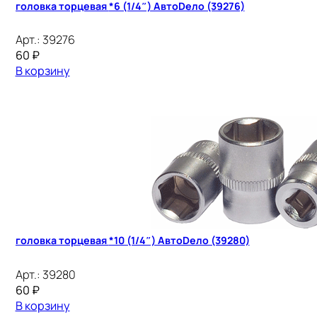
головка торцевая *6 (1/4″) АвтоDело (39276)
Арт.:
39276
60
₽
В корзину
головка торцевая *10 (1/4″) АвтоDело (39280)
Арт.:
39280
60
₽
В корзину