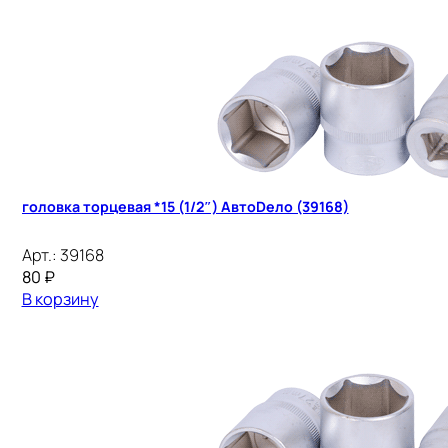
головка торцевая *15 (1/2″) АвтоDело (39168)
Арт.:
39168
80
₽
В корзину