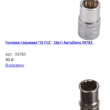
Головка торцевая *13 (1/2″, 12рт) АвтоDело 39783
Арт.:
39783
90
₽
В корзину