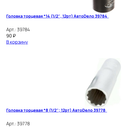
Головка торцевая *14 (1/2″, 12рт) АвтоDело 39784
Арт.:
39784
90
₽
В корзину
Головка торцевая *8 (1/2″; 12рт) АвтоDело 39778
Арт.:
39778