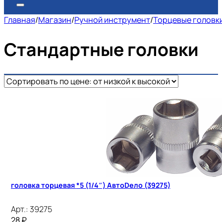
Главная
/
Магазин
/
Ручной инструмент
/
Торцевые головк
Стандартные головки
головка торцевая *5 (1/4″) АвтоDело (39275)
Арт.:
39275
28
₽