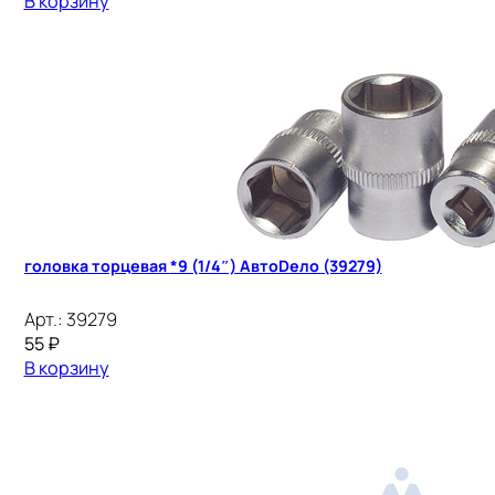
В корзину
головка торцевая *9 (1/4″) АвтоDело (39279)
Арт.:
39279
55
₽
В корзину