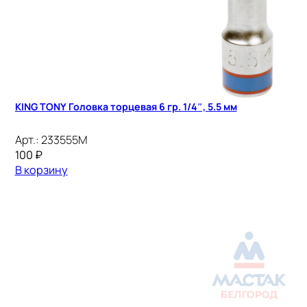
KING TONY Головка торцевая 6 гр. 1/4″, 5.5 мм
Арт.:
233555M
100
₽
В корзину