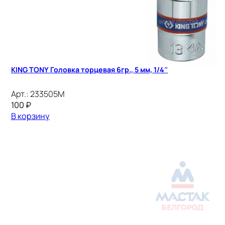
KING TONY Головка торцевая 6гр., 5 мм, 1/4″
Арт.:
233505M
100
₽
В корзину