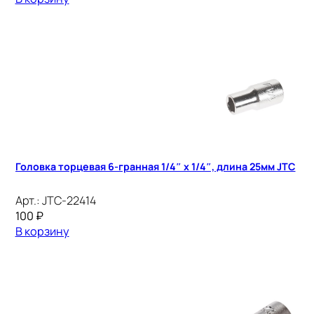
Головка торцевая 6-гранная 1/4″ х 1/4″, длина 25мм JTC
Арт.:
JTC-22414
100
₽
В корзину