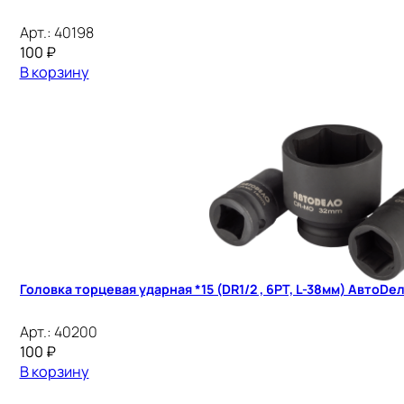
Арт.:
40198
100
₽
В корзину
Головка торцевая ударная *15 (DR1/2 , 6PT, L-38мм) АвтоDе
Арт.:
40200
100
₽
В корзину