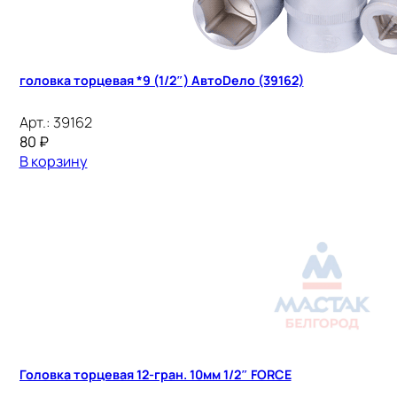
головка торцевая *9 (1/2″) АвтоDело (39162)
Арт.:
39162
80
₽
В корзину
Головка торцевая 12-гран. 10мм 1/2″ FORCE