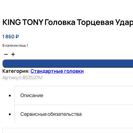
KING TONY Головка Торцевая Удар
1 860
₽
В наличии лишь 1
Количество
товара
KING
Категория:
Стандартные головки
TONY
Артикул:
853527M
Головка
торцевая
ударная
Описание
шестигранная
1",
27
Сервисные обязательства
мм