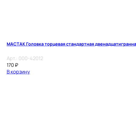
МАСТАК Головка торцевая стандартная двенадцатигранная 
Арт.:
000-42012
170
₽
В корзину