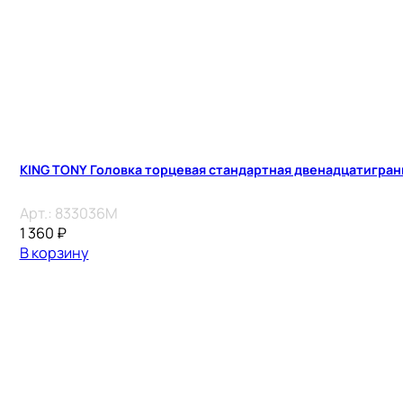
KING TONY Головка торцевая стандартная двенадцатигранн
Арт.:
833036M
1 360
₽
В корзину