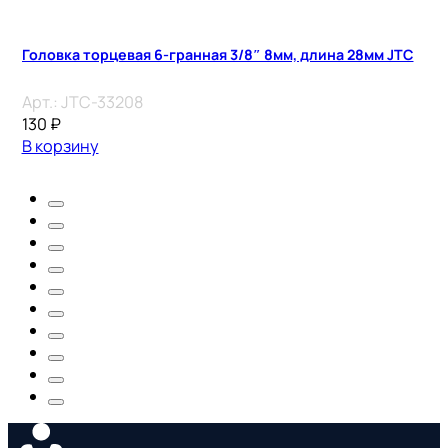
Головка торцевая 6-гранная 3/8″ 8мм, длина 28мм JTC
Арт.:
JTC-33208
130
₽
В корзину