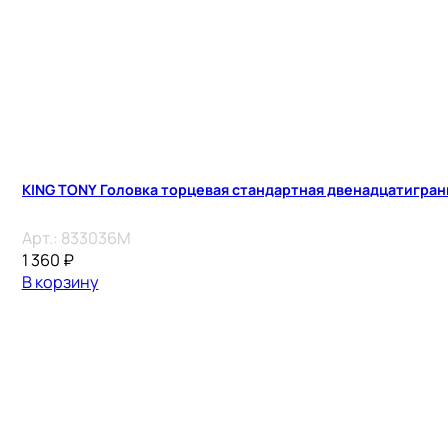
KING TONY Головка торцевая стандартная двенадцатигранн
Арт.:
833036M
1 360
₽
В корзину