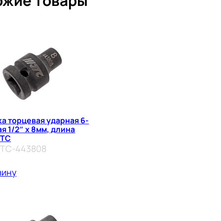
ожие товары
а торцевая ударная 6-
я 1/2″ х 8мм, длина
JTC
JTC-443808
зину