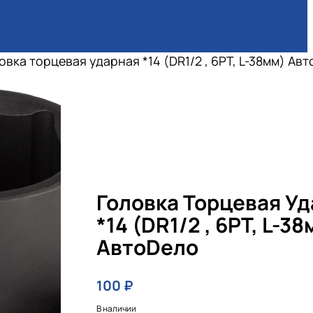
овка торцевая ударная *14 (DR1/2 , 6PT, L-38мм) Ав
Головка Торцевая У
*14 (DR1/2 , 6PT, L-38
АвтоDело
100
₽
В наличии