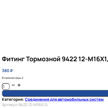
Фитинг Тормозной 9422 12-M16X1
380
₽
В наличии лишь 2
Количество
товара
Фитинг
Категория:
Соединения для автомобильных систем
тормозной
Артикул:
9422 12-M16X1,5
9422